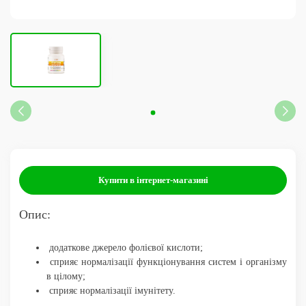
UA
PL
ES
NL
FR
DE
BG
EN
Купити в інтернет-магазині
Опис:
додаткове джерело фолієвої кислоти;
сприяє нормалізації функціонування систем і організму
в цілому;
сприяє нормалізації імунітету.