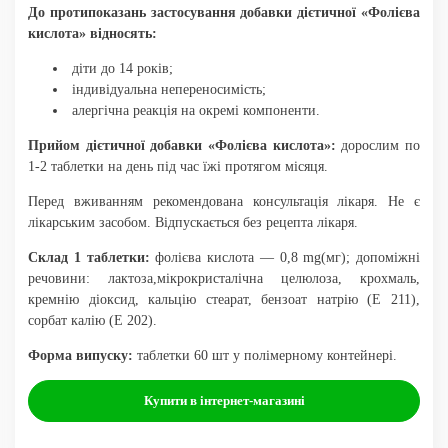
До протипоказань застосування добавки дієтичної «Фолієва
кислота» відносять:
діти до 14 років;
індивідуальна непереносимість;
алергічна реакція на окремі компоненти.
Прийом дієтичної добавки «Фолієва кислота»:
дорослим по
1-2 таблетки на день під час їжі протягом місяця.
Перед вживанням рекомендована консультація лікаря. Не є
лікарським засобом. Відпускається без рецепта лікаря.
Склад 1 таблетки:
фолієва кислота — 0,8 mg(мг); допоміжні
речовини: лактоза,мікрокристалічна целюлоза, крохмаль,
кремнію діоксид, кальцію стеарат, бензоат натрію (Е 211),
сорбат калію (Е 202).
Форма випуску:
таблетки 60 шт у полімерному контейнері.
Купити в інтернет-магазині